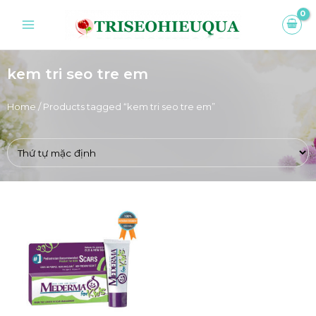
kem tri seo tre em
Home
/ Products tagged “kem tri seo tre em”