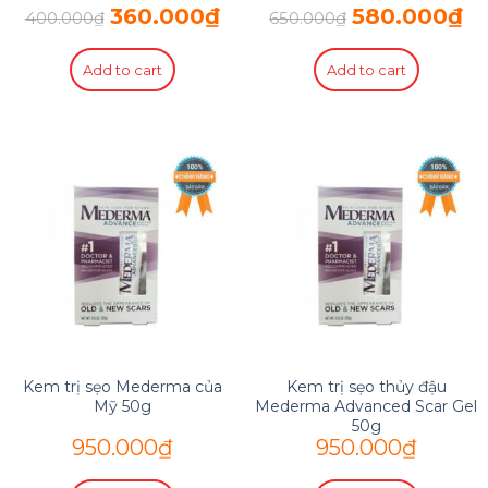
360.000
₫
580.000
₫
400.000
₫
650.000
₫
Add to cart
Add to cart
Kem trị sẹo Mederma của
Kem trị sẹo thủy đậu
Mỹ 50g
Mederma Advanced Scar Gel
50g
950.000
₫
950.000
₫