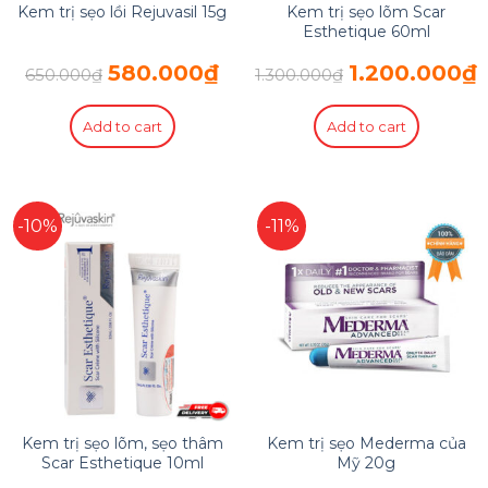
Kem trị sẹo lồi Rejuvasil 15g
Kem trị sẹo lõm Scar
Esthetique 60ml
580.000
₫
1.200.000
₫
650.000
₫
1.300.000
₫
Add to cart
Add to cart
-10%
-11%
Kem trị sẹo lõm, sẹo thâm
Kem trị sẹo Mederma của
Scar Esthetique 10ml
Mỹ 20g