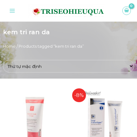
kem tri ran da
Home
/ Products tagged “kem tri ran da”
-8%