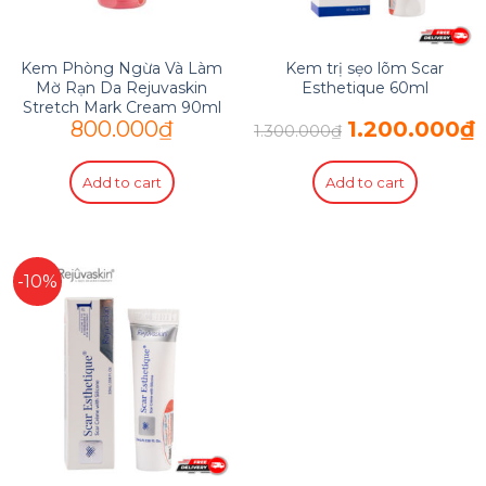
Kem Phòng Ngừa Và Làm
Kem trị sẹo lõm Scar
Mờ Rạn Da Rejuvaskin
Esthetique 60ml
Stretch Mark Cream 90ml
800.000
₫
1.200.000
₫
1.300.000
₫
Add to cart
Add to cart
-10%