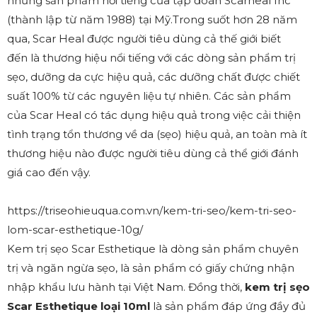
những sản phẩm nổi tiếng của tập đoàn Scarheal Inc
(thành lập từ năm 1988) tại Mỹ.Trong suốt hơn 28 năm
qua, Scar Heal được người tiêu dùng cả thế giới biết
đến là thương hiệu nổi tiếng với các dòng sản phẩm trị
sẹo, dưỡng da cực hiệu quả, các dưỡng chất được chiết
suất 100% từ các nguyên liệu tự nhiên. Các sản phẩm
của Scar Heal có tác dụng hiệu quả trong việc cải thiện
tình trạng tổn thương về da (sẹo) hiệu quả, an toàn mà ít
thương hiệu nào được người tiêu dùng cả thể giới đánh
giá cao đến vậy.
https://triseohieuqua.com.vn/kem-tri-seo/kem-tri-seo-
lom-scar-esthetique-10g/
Kem trị sẹo Scar Esthetique là dòng sản phẩm chuyên
trị và ngăn ngừa sẹo, là sản phẩm có giấy chứng nhận
nhập khẩu lưu hành tại Việt Nam. Đồng thời,
k
em trị sẹo
Scar Esthetique loại 10ml
là sản phẩm đáp ứng đầy đủ