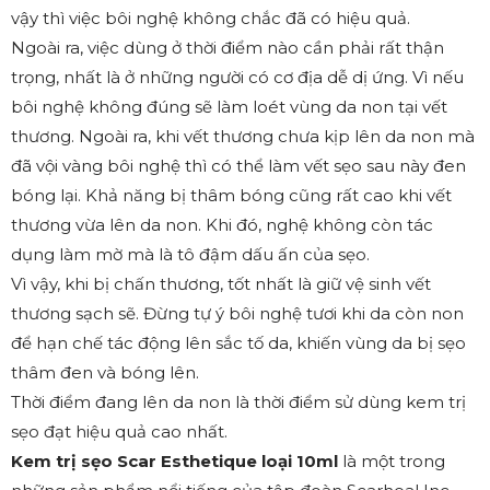
vậy thì việc bôi nghệ không chắc đã có hiệu quả.
Ngoài ra, việc dùng ở thời điểm nào cần phải rất thận
trọng, nhất là ở những người có cơ địa dễ dị ứng. Vì nếu
bôi nghệ không đúng sẽ làm loét vùng da non tại vết
thương. Ngoài ra, khi vết thương chưa kịp lên da non mà
đã vội vàng bôi nghệ thì có thể làm vết sẹo sau này đen
bóng lại. Khả năng bị thâm bóng cũng rất cao khi vết
thương vừa lên da non. Khi đó, nghệ không còn tác
dụng làm mờ mà là tô đậm dấu ấn của sẹo.
Vì vậy, khi bị chấn thương, tốt nhất là giữ vệ sinh vết
thương sạch sẽ. Đừng tự ý bôi nghệ tươi khi da còn non
để hạn chế tác động lên sắc tố da, khiến vùng da bị sẹo
thâm đen và bóng lên.
Thời điểm đang lên da non là thời điểm sử dùng kem trị
sẹo đạt hiệu quả cao nhất.
Kem trị sẹo Scar Esthetique loại 10ml
là một trong