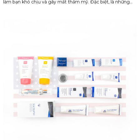
làm bạn khó chịu và gây mất thẩm mỹ. Đặc biệt, là những
vết sẹo lâu năm, có thể làm mờ theo thời gian hoặc có khi lại
không. Chính vì vậy, mà bạn đang cần tìm giải pháp cho
những vết sẹo