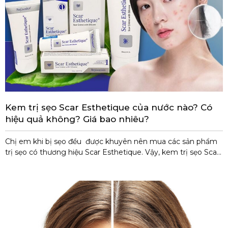
Kem trị sẹo Scar Esthetique của nước nào? Có
hiệu quả không? Giá bao nhiêu?
Chị em khi bị sẹo đều được khuyên nên mua các sản phẩm
trị sẹo có thương hiệu Scar Esthetique. Vậy, kem trị sẹo Scar
Esthetique của nước nào? Có tốt không? Giá bao nhiêu? Mà
được tin dùng và yêu thích nhiều đến thế. Và liệu, chúng ta
phải chi trả bao nhiêu để