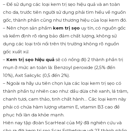
– Để sử dụng các loại kem trị sẹo hiệu quả và an toàn
cho da, trước tiên người sử dụng phải tìm hiểu về nguồn
gốc, thành phần cũng như thương hiệu của loại kem đó.
– Nên chọn sản phẩm
kem trị sẹo
uy tín, có nguồn gốc
và kiểm định rõ ràng bảo đảm chất lượng, không sử
dụng các loại trôi nổi trên thị trường không rõ nguồn
gốc xuất xứ.
–
Kem trị sẹo hiệu quả
sẽ có nồng độ 2 thành phần trị
mụn ở mức an toàn là: Benzoyl peroxide (2,5% đến
10%), Axit Salicylic (0,5 đến 2%).
– Ngoài ra hãy ưu tiên chọn lựa các loại kem trị sẹo có
thành phần tự nhiên cao như: dầu dừa chè xanh, lá tràm,
chanh tươi, cam thảo, tinh chất hành… Các loại kem này
phải có chứa hàm lượng vitamin E, vitamin B3 cao để
phục hồi làn da khỏe mạnh.
Hiên nay tập đoàn ScarHeal của Mỹ đã nghiên cứu và
cho ra đời kem trị sẹo Scar Esthetique với 23 thành phần