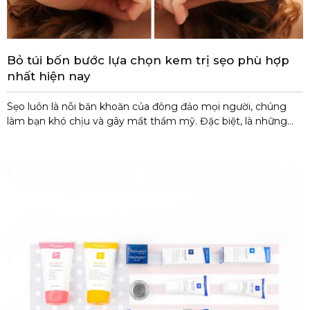
Bỏ túi bốn bước lựa chọn kem trị sẹo phù hợp
nhất hiện nay
Sẹo luôn là nỗi băn khoăn của đông đảo mọi người, chúng
làm bạn khó chịu và gây mất thẩm mỹ. Đặc biệt, là những
vết sẹo lâu năm, có thể làm mờ theo thời gian hoặc có khi lại
không. Chính vì vậy, mà bạn đang cần tìm giải pháp cho
những vết sẹo