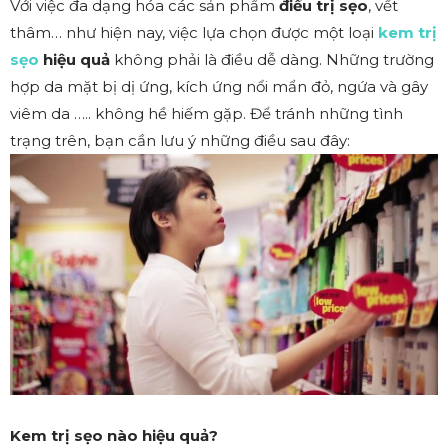
Với việc đa dạng hóa các sản phẩm
điều trị sẹo
, vết
thâm… như hiện nay, việc lựa chọn được một loại
kem trị
sẹo
hiệu quả
không phải là điều dễ dàng. Những trường
hợp da mặt bị dị ứng, kích ứng nổi mẩn đỏ, ngứa và gây
viêm da ….. không hề hiếm gặp. Để tránh những tình
trạng trên, bạn cần lưu ý những điều sau đây:
Kem trị sẹo nào hiệu quả?