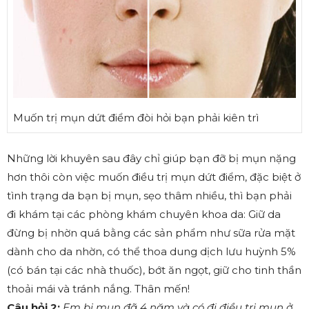
Muốn trị mụn dứt điểm đòi hỏi bạn phải kiên trì
Những lời khuyên sau đây chỉ giúp bạn đỡ bị mụn nặng
hơn thôi còn việc muốn điều trị mụn dứt điểm, đặc biệt ở
tình trạng da bạn bị mụn, sẹo thâm nhiều, thì bạn phải
đi khám tại các phòng khám chuyên khoa da: Giữ da
đừng bị nhờn quá bằng các sản phẩm như sữa rửa mặt
dành cho da nhờn, có thể thoa dung dịch lưu huỳnh 5%
(có bán tại các nhà thuốc), bớt ăn ngọt, giữ cho tinh thần
thoải mái và tránh nắng. Thân mến!
Câu hỏi 2:
Em bị mụn đã 4 năm và có đi điều trị mụn ở