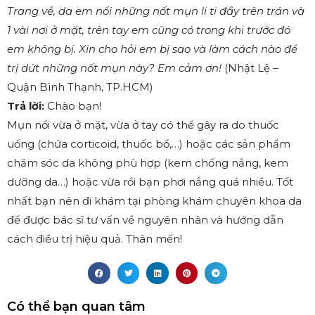
Trang về, da em nổi những nốt mụn li ti đầy trên trán và
1 vài nơi ở mặt, trên tay em cũng có trong khi trước đó
em không bị. Xin cho hỏi em bị sao và làm cách nào để
trị dứt những nốt mụn này? Em cảm ơn!
(Nhật Lệ –
Quận Bình Thạnh, TP.HCM)
Trả lời:
Chào bạn!
Mụn nổi vừa ở mặt, vừa ở tay có thể gây ra do thuốc
uống (chứa corticoid, thuốc bổ,…) hoặc các sản phẩm
chăm sóc da không phù hợp (kem chống nắng, kem
dưỡng da…) hoặc vừa rồi bạn phơi nắng quá nhiều. Tốt
nhất bạn nên đi khám tại phòng khám chuyên khoa da
để được bác sĩ tư vấn về nguyên nhân và hướng dẫn
cách điều trị hiệu quả. Thân mến!
Có thể bạn quan tâm