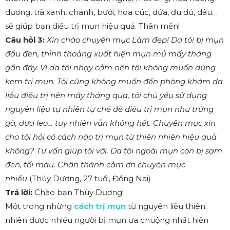
dương, trà xanh, chanh, bưởi, hoa cúc, dứa, đu đủ, dâu…
sẽ giúp bạn điều trị mụn hiệu quả. Thân mến!
Câu hỏi 3:
Xin chào chuyên mục Làm đẹp! Da tôi bị mụn
đầu đen, thỉnh thoảng xuất hiện mụn mủ mấy tháng
gần đây. Vì da tôi nhạy cảm nên tôi không muốn dùng
kem trị mụn. Tôi cũng không muốn đến phòng khám da
liễu điều trị nên mấy tháng qua, tôi chủ yếu sử dụng
nguyên liệu tự nhiên tự chế để điều trị mụn như trứng
gà, dưa leo… tuy nhiên vẫn không hết. Chuyên mục xin
cho tôi hỏi có cách nào trị mụn từ thiên nhiên hiệu quả
không? Tư vấn giúp tôi với. Da tôi ngoài mụn còn bị sạm
đen, tối màu. Chân thành cảm ơn chuyên mục
nhiều
(Thùy Dương, 27 tuổi, Đồng Nai)
Trả lời:
Chào bạn Thùy Dương!
Một trong những
cách trị mụn
từ nguyên liệu thiên
nhiên được nhiều người bị mụn ưa chuộng nhất hiện