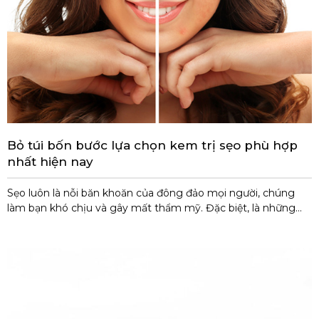
Bỏ túi bốn bước lựa chọn kem trị sẹo phù hợp
nhất hiện nay
Sẹo luôn là nỗi băn khoăn của đông đảo mọi người, chúng
làm bạn khó chịu và gây mất thẩm mỹ. Đặc biệt, là những
vết sẹo lâu năm, có thể làm mờ theo thời gian hoặc có khi lại
không. Chính vì vậy, mà bạn đang cần tìm giải pháp cho
những vết sẹo