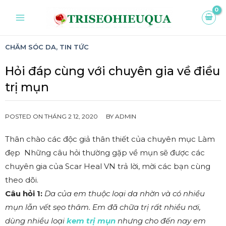
CHĂM SÓC DA
,
TIN TỨC
Hỏi đáp cùng với chuyên gia về điều
trị mụn
POSTED ON
THÁNG 2 12, 2020
BY
ADMIN
Thân chào các độc giả thân thiết của chuyên mục Làm
đẹp Những câu hỏi thường gặp về mụn sẽ được các
chuyên gia của Scar Heal VN trả lời, mời các bạn cùng
theo dõi.
Câu hỏi 1:
Da của em thuộc loại da nhờn và có nhiều
mụn lẫn vết sẹo thâm. Em đã chữa trị rất nhiều nơi,
dùng nhiều loại
kem trị mụn
nhưng cho đến nay em