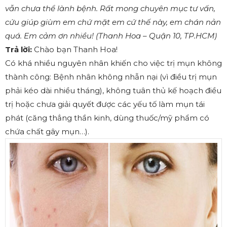
vẫn chưa thể lành bệnh. Rất mong chuyên mục tư vấn,
cứu giúp giùm em chứ mặt em cứ thế này, em chán nản
quá. Em cảm ơn nhiều! (Thanh Hoa – Quận 10, TP.HCM)
Trả lời:
Chào bạn Thanh Hoa!
Có khá nhiều nguyên nhân khiến cho việc trị mụn không
thành công: Bệnh nhân không nhẫn nại (vì điều trị mụn
phải kéo dài nhiều tháng), không tuân thủ kế hoạch điều
trị hoặc chưa giải quyết được các yếu tố làm mụn tái
phát (căng thẳng thần kinh, dùng thuốc/mỹ phẩm có
chứa chất gây mụn…).