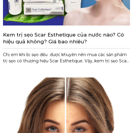
Kem trị sẹo Scar Esthetique của nước nào? Có
hiệu quả không? Giá bao nhiêu?
Chị em khi bị sẹo đều được khuyên nên mua các sản phẩm
trị sẹo có thương hiệu Scar Esthetique. Vậy, kem trị sẹo Scar
Esthetique của nước nào? Có tốt không? Giá bao nhiêu? Mà
được tin dùng và yêu thích nhiều đến thế. Và liệu, chúng ta
phải chi trả bao nhiêu để