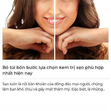
Bỏ túi bốn bước lựa chọn kem trị sẹo phù hợp
nhất hiện nay
Sẹo luôn là nỗi băn khoăn của đông đảo mọi người, chúng
làm bạn khó chịu và gây mất thẩm mỹ. Đặc biệt, là những
vết sẹo lâu năm, có thể làm mờ theo thời gian hoặc có khi lại
không. Chính vì vậy, mà bạn đang cần tìm giải pháp cho
những vết sẹo