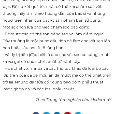
bạn. Để có kết quả tốt nhất có thể khi chăm sóc vết
thương, hãy làm theo hướng dẫn của bác sĩ và những
người trên nhãn của bất kỳ sản phẩm bạn sử dụng.
Một số chọn lựa cho việc chăm sóc bao gồm:
• Tiêm steroid có thể san bằng sẹo và làm giảm ngứa.
Đây thường là một bước đầu tiên để làm cho vết sẹo lớn
hơn hoặc sâu hơn ít rõ ràng hơn.
• Vật lý trị liệu (đặc biệt là cho các vết sẹo co cứng), mát
xa với gel có chứa chiết xuất từ hành tây.
• Hóa chất vỏ, mài da và các thủ tục khác để loại bỏ các
lớp trên của da để mới, làn da mượt mà có thể phát triển
trở lại. Những da “sửa đổi” cũng bao gồm phẫu thuật
laser, ghép da, và các loại phẫu thuật.
®
Theo Trung tâm nghiên cứu Mederma