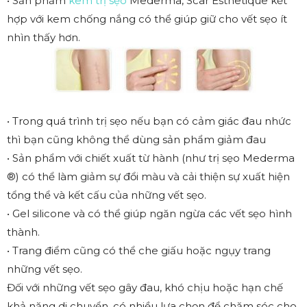
• Sản phẩm
kem trị sẹo
Mederma, Scar Esthetique kết
hợp với kem chống nắng có thể giúp giữ cho vết sẹo ít
nhìn thấy hơn.
• Trong quá trình trị sẹo nếu bạn có cảm giác đau nhức
thì bạn cũng không thể dùng sản phẩm giảm đau
• Sản phẩm với chiết xuất từ hành (như trị sẹo Mederma
®) có thể làm giảm sự đổi màu và cải thiện sự xuất hiện
tổng thể và kết cấu của những vết sẹo.
• Gel silicone và có thể giúp ngăn ngừa các vết sẹo hình
thành.
• Trang điểm cũng có thể che giấu hoặc ngụy trang
những vết sẹo.
Đối với những vết sẹo gây đau, khó chịu hoặc hạn chế
khả năng di chuyển, có nhiều lựa chọn để chăm sóc cho